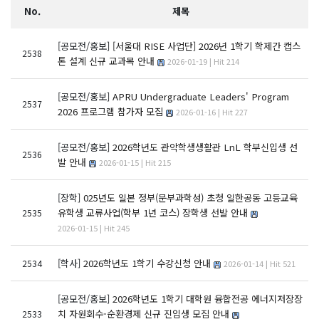
No.
제목
[공모전/홍보]
[서울대 RISE 사업단] 2026년 1학기 학제간 캡스
2538
톤 설계 신규 교과목 안내
2026-01-19 | Hit 214
[공모전/홍보]
APRU Undergraduate Leaders' Program
2537
2026 프로그램 참가자 모집
2026-01-16 | Hit 227
[공모전/홍보]
2026학년도 관악학생생활관 LnL 학부신입생 선
2536
발 안내
2026-01-15 | Hit 215
[장학]
025년도 일본 정부(문부과학성) 초청 일한공동 고등교육
유학생 교류사업(학부 1년 코스) 장학생 선발 안내
2535
2026-01-15 | Hit 245
[학사]
2026학년도 1학기 수강신청 안내
2534
2026-01-14 | Hit 521
[공모전/홍보]
2026학년도 1학기 대학원 융합전공 에너지저장장
치 자원회수-순환경제 신규 진입생 모집 안내
2533